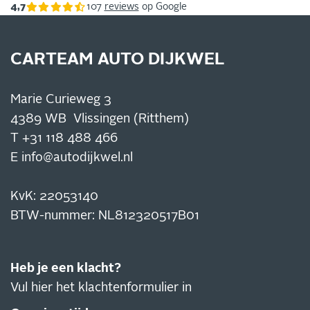
4,7
107
reviews
op Google
CARTEAM AUTO DIJKWEL
Marie Curieweg 3
4389 WB Vlissingen (Ritthem)
T
+31 118 488 466
E
info@autodijkwel.nl
KvK: 22053140
BTW-nummer: NL812320517B01
Heb je een klacht?
Vul hier het klachtenformulier in