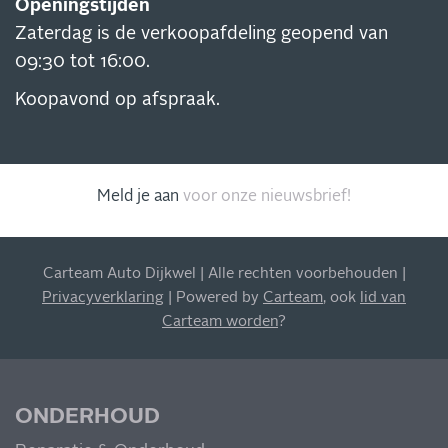
Openingstijden
Zaterdag is de verkoopafdeling geopend van
09:30 tot 16:00.
Koopavond op afspraak.
Meld je aan
voor onze nieuwsbrief!
Carteam Auto Dijkwel | Alle rechten voorbehouden |
Privacyverklaring
| Powered by
Carteam
, ook
lid van
INSCHRIJVEN NIEUWSBRIEF
Carteam worden
?
Blijf op de hoogte van al onze acties, aanbiedingen en
meer!
ONDERHOUD