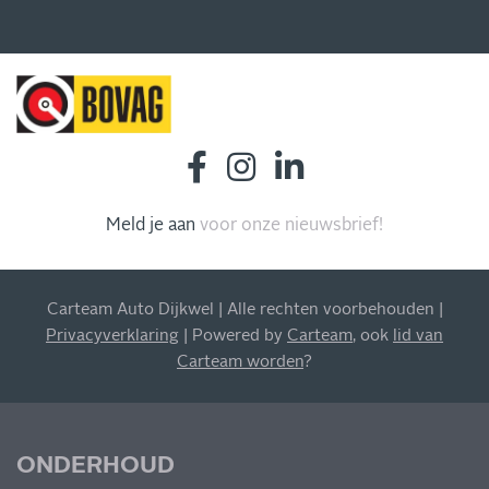
Meld je aan
voor onze nieuwsbrief!
INSCHRIJVEN NIEUWSBRIEF
Blijf op de hoogte van al onze acties, aanbiedingen en
meer!
Carteam Auto Dijkwel | Alle rechten voorbehouden |
Privacyverklaring
| Powered by
Carteam
, ook
lid van
Carteam worden
?
MIS NIETS
ONDERHOUD