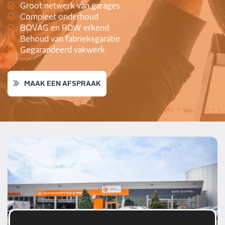
Groot netwerk van garages
Compleet onderhoud
BOVAG en RDW erkend
Behoud van fabrieksgaratie
Gegarandeerd vakwerk
MAAK EEN AFSPRAAK