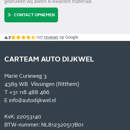
gebruiken wij alleen A-kwaliteit materiaal.
CONTACT OPNEMEN
4,7
107
reviews
op Google
CARTEAM AUTO DIJKWEL
Marie Curieweg 3
4389 WB Vlissingen (Ritthem)
T
+31 118 488 466
E
info@autodijkwel.nl
KvK: 22053140
BTW-nummer: NL812320517B01