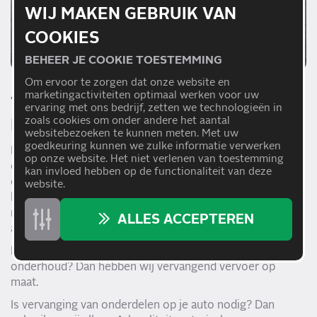
WIJ MAKEN GEBRUIK VAN
COOKIES
BEHEER JE COOKIE TOESTEMMING
Om ervoor te zorgen dat onze website en
marketingactiviteiten optimaal werken voor uw
WAAROM CARTEAM AUTO
ervaring met ons bedrijf, zetten we technologieën in
zoals cookies om onder andere het aantal
DIJKWEL?
websitebezoeken te kunnen meten. Met uw
goedkeuring kunnen we zulke informatie verwerken
Bij Carteam Auto Dijkwel staat een gedreven team klaar
op onze website. Het niet verlenen van toestemming
om je auto tegen een scherpe en eerlijke prijs te
kan invloed hebben op de functionaliteit van deze
onderhouden. Carteam Auto Dijkwel is dé specialist voor
website.
het onderhoud aan je auto. Twijfel je over wat er mis is
met je bolide? Geen probleem! Wij geven een helder
ALLES ACCEPTEREN
advies.
Heb je het nodig om mobiel te blijven tijdens je
onderhoud? Dan hebben wij vervangend vervoer op
maat.
Is vervanging van onderdelen op je auto nodig? Dan