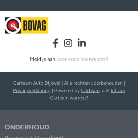
Meld je aan
voor onze nieuwsbrief!
INSCHRIJVEN NIEUWSBRIEF
Blijf op de hoogte van al onze acties, aanbiedingen en
meer!
Carteam Auto Dijkwel | Alle rechten voorbehouden |
Privacyverklaring
| Powered by
Carteam
, ook
lid van
Carteam worden
?
MIS NIETS
ONDERHOUD