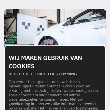
WIJ MAKEN GEBRUIK VAN
COOKIES
01/07/2026
BEHEER JE COOKIE TOESTEMMING
WAAROM EEN JUISTE
Om ervoor te zorgen dat onze website en
AFSTELLING VAN
marketingactiviteiten optimaal werken voor uw
RIJHULPSYSTEMEN
ervaring met ons bedrijf, zetten we technologieën in
zoals cookies om onder andere het aantal
BELANGRIJK IS
Lees meer
websitebezoeken te kunnen meten. Met uw
goedkeuring kunnen we zulke informatie verwerken
op onze website. Het niet verlenen van toestemming