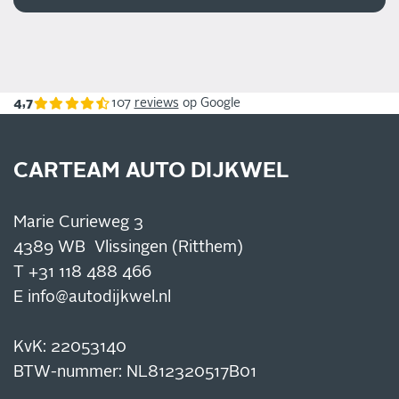
4,7
107
reviews
op Google
CARTEAM AUTO DIJKWEL
Marie Curieweg 3
4389 WB Vlissingen (Ritthem)
T
+31 118 488 466
E
info@autodijkwel.nl
KvK: 22053140
BTW-nummer: NL812320517B01