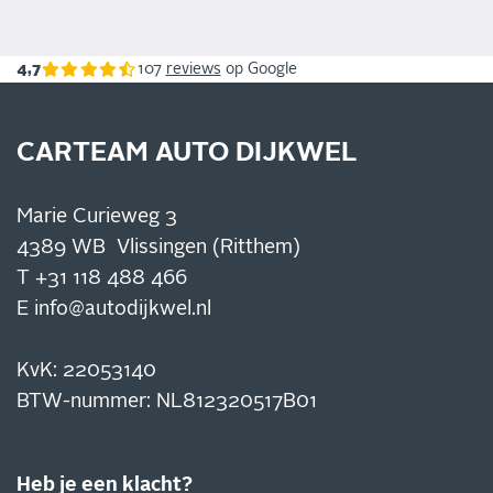
4,7
107
reviews
op Google
CARTEAM AUTO DIJKWEL
Marie Curieweg 3
4389 WB Vlissingen (Ritthem)
T
+31 118 488 466
E
info@autodijkwel.nl
KvK: 22053140
BTW-nummer: NL812320517B01
Heb je een klacht?