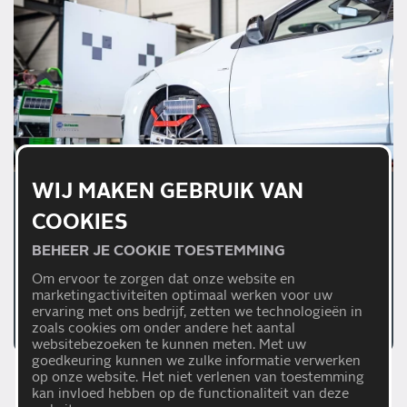
WIJ MAKEN GEBRUIK VAN
01/07/2026
COOKIES
WAAROM EEN JUISTE
BEHEER JE COOKIE TOESTEMMING
AFSTELLING VAN
Om ervoor te zorgen dat onze website en
RIJHULPSYSTEMEN
marketingactiviteiten optimaal werken voor uw
BELANGRIJK IS
ervaring met ons bedrijf, zetten we technologieën in
Lees meer
zoals cookies om onder andere het aantal
websitebezoeken te kunnen meten. Met uw
goedkeuring kunnen we zulke informatie verwerken
op onze website. Het niet verlenen van toestemming
kan invloed hebben op de functionaliteit van deze