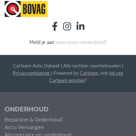
Meld je aan
voor onze nieuwsbrief!
INSCHRIJVEN NIEUWSBRIEF
Blijf op de hoogte van al onze acties, aanbiedingen en
meer!
Carteam Auto Dijkwel | Alle rechten voorbehouden |
Privacyverklaring
| Powered by
Carteam
, ook
lid van
Carteam worden
?
MIS NIETS
ONDERHOUD
Reparatie & Onderhoud
Accu Vervangen
Aircoservice en -onderhoud