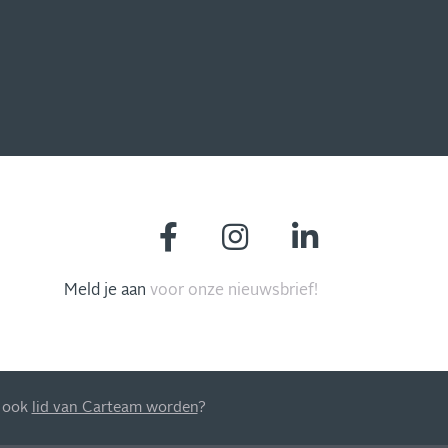
Meld je aan
voor onze nieuwsbrief!
MIS NIETS
, ook
lid van Carteam worden
?