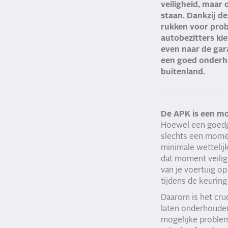
veiligheid, maar
staan. Dankzij d
rukken voor prob
autobezitters ki
even naar de gar
een goed onderho
buitenland.
De APK is een 
Hoewel een goedge
slechts een mome
minimale wettelijk
dat moment veilig
van je voertuig op
tijdens de keurin
Daarom is het cru
laten onderhouden
mogelijke problem