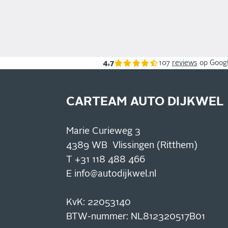
4,7
107
reviews
op Goog
CARTEAM AUTO DIJKWEL
Marie Curieweg 3
4389 WB Vlissingen (Ritthem)
T
+31 118 488 466
E
info@autodijkwel.nl
KvK: 22053140
BTW-nummer: NL812320517B01