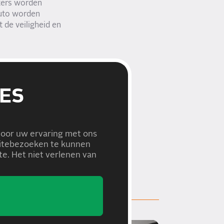
lters worden
auto worden
 de veiligheid en
nditie te houden.
rkom je vervelende
n goed
ES
iets misgaat, maar
voor uw ervaring met ons
bsitebezoeken te kunnen
e. Het niet verlenen van