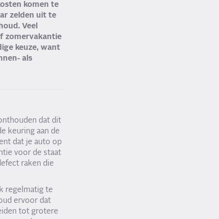
kosten komen te
r zelden uit te
houd. Veel
of zomervakantie
dige keuze, want
nnen- als
onthouden dat dit
e keuring aan de
ent dat je auto op
tie voor de staat
defect raken die
k regelmatig te
oud ervoor dat
iden tot grotere