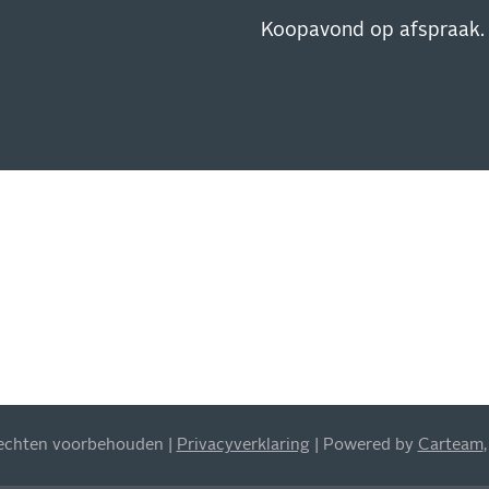
Koopavond op afspraak.
SCHRIJVEN
EUWSBRIEF
 op de hoogte van al onze
s, aanbiedingen en meer!
 rechten voorbehouden |
Privacyverklaring
| Powered by
Carteam